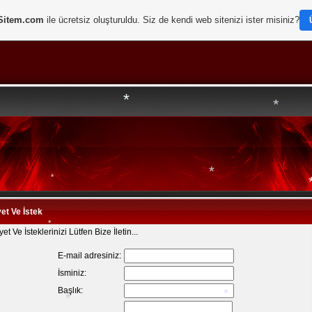
Sitem.com
ile ücretsiz oluşturuldu. Siz de kendi web sitenizi ister misiniz?
*
*
*
*
*
*
Taekwondo-Karate-Judo
et Ve İstek
*
et Ve İsteklerinizi Lütfen Bize İletin...
E-mail adresiniz:
İsminiz:
*
Başlık: