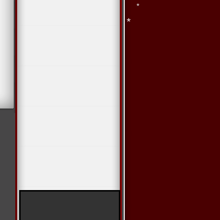
*
*
*