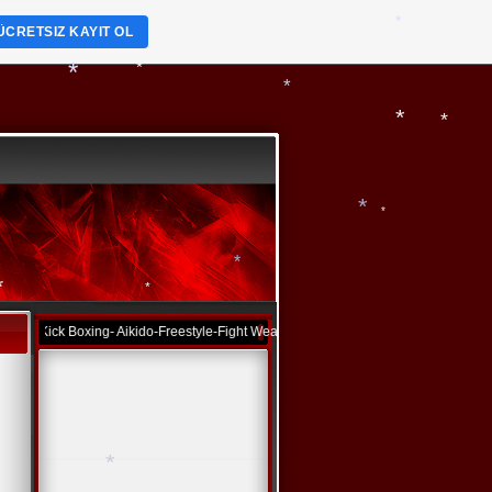
*
ÜCRETSIZ KAYIT OL
*
*
*
*
*
*
*
*
*
-Kick Boxing- Aikido-Freestyle-Fight Wear-Fitness Wear-Muay-Thai-Kravmaga
*