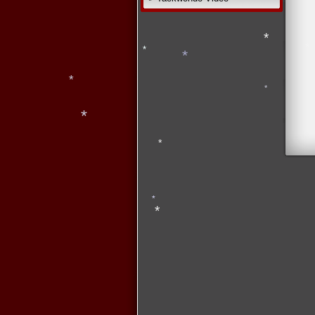
*
*
*
*
*
*
*
*
*