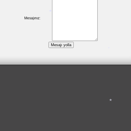
*
*
Mesajınız:
*
*
*
*